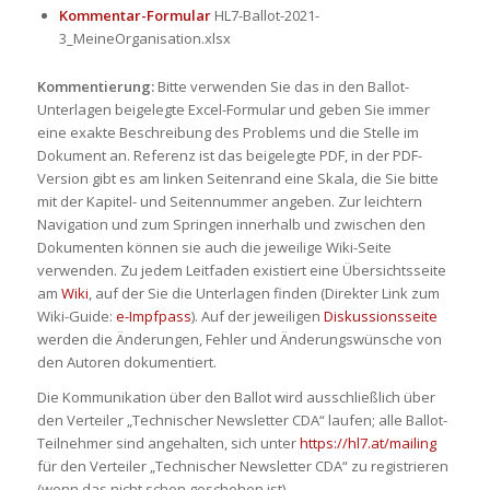
Kommentar-Formular
HL7-Ballot-2021-
3_MeineOrganisation.xlsx
Kommentierung:
Bitte verwenden Sie das in den Ballot-
Unterlagen beigelegte Excel-Formular und geben Sie immer
eine exakte Beschreibung des Problems und die Stelle im
Dokument an. Referenz ist das beigelegte PDF, in der PDF-
Version gibt es am linken Seitenrand eine Skala, die Sie bitte
mit der Kapitel- und Seitennummer angeben. Zur leichtern
Navigation und zum Springen innerhalb und zwischen den
Dokumenten können sie auch die jeweilige Wiki-Seite
verwenden. Zu jedem Leitfaden existiert eine Übersichtsseite
am
Wiki
, auf der Sie die Unterlagen finden (Direkter Link zum
Wiki-Guide:
e-Impfpass
). Auf der jeweiligen
Diskussionsseite
werden die Änderungen, Fehler und Änderungswünsche von
den Autoren dokumentiert.
Die Kommunikation über den Ballot wird ausschließlich über
den Verteiler „Technischer Newsletter CDA“ laufen; alle Ballot-
Teilnehmer sind angehalten, sich unter
https://hl7.at/mailing
für den Verteiler „Technischer Newsletter CDA“ zu registrieren
(wenn das nicht schon geschehen ist).