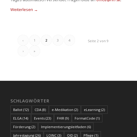
Weiterlesen
→
‹
1
2
3
4
Seite 2 von 9
›
»
SCHLAGWÖRTER
Ballot
(12)
CDA
(8)
e-Medikation
(2)
eLearning
(2)
ELGA
(14)
Events
(23)
FHIR
(9)
FormatCode
(1)
Förderung
(2)
Implementierungsleitfaden
(6)
Jahrestagung
(26)
LOINC
(3)
OID
(2)
Pflege
(1)