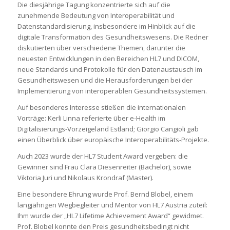
Die diesjährige Tagung konzentrierte sich auf die
zunehmende Bedeutung von Interoperabilität und
Datenstandardisierung, insbesondere im Hinblick auf die
digitale Transformation des Gesundheitswesens. Die Redner
diskutierten über verschiedene Themen, darunter die
neuesten Entwicklungen in den Bereichen HL7 und DICOM,
neue Standards und Protokolle für den Datenaustausch im
Gesundheitswesen und die Herausforderungen bei der
Implementierung von interoperablen Gesundheitssystemen.
Auf besonderes Interesse stießen die internationalen
Vorträge: Kerli Linna referierte über e-Health im
Digitalisierungs-Vorzeigeland Estland; Giorgio Cangioli gab
einen Überblick über europäische Interoperabilitäts-Projekte.
Auch 2023 wurde der HL7 Student Award vergeben: die
Gewinner sind Frau Clara Diesenreiter (Bachelor), sowie
Viktoria Juri und Nikolaus Krondraf (Master).
Eine besondere Ehrung wurde Prof. Bernd Blobel, einem
langjährigen Wegbegleiter und Mentor von HL7 Austria zuteil:
Ihm wurde der „HL7 Lifetime Achievement Award“ gewidmet.
Prof. Blobel konnte den Preis gesundheitsbedingt nicht