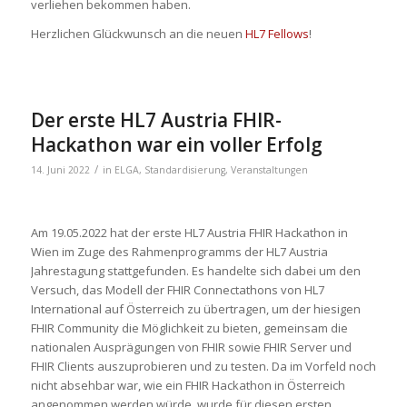
verliehen bekommen haben.
Herzlichen Glückwunsch an die neuen
HL7 Fellows
!
Der erste HL7 Austria FHIR-
Hackathon war ein voller Erfolg
/
14. Juni 2022
in
ELGA
,
Standardisierung
,
Veranstaltungen
Am 19.05.2022 hat der erste HL7 Austria FHIR Hackathon in
Wien im Zuge des Rahmenprogramms der HL7 Austria
Jahrestagung stattgefunden. Es handelte sich dabei um den
Versuch, das Modell der FHIR Connectathons von HL7
International auf Österreich zu übertragen, um der hiesigen
FHIR Community die Möglichkeit zu bieten, gemeinsam die
nationalen Ausprägungen von FHIR sowie FHIR Server und
FHIR Clients auszuprobieren und zu testen. Da im Vorfeld noch
nicht absehbar war, wie ein FHIR Hackathon in Österreich
angenommen werden würde, wurde für diesen ersten