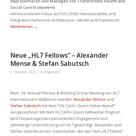
Repräsentieren und Managen von Transformed Health and
Social Care Ecosystems
mit besonderem Fokus auf ISO 23903 Interoperability and
Integration Reference Architecture – Model and Framework“
Weiterlesen
→
Neue „HL7 Fellows“ – Alexander
Mense & Stefan Sabutsch
/
2. Oktober 2022
in
Allgemein
Beim 36. Annual Plenary & Working Group Meeting von HL7
International in Baltimore wurden
Alexander Mense
und
Stefan Sabutsch
mit dem *
HL7 John Quinn Fellow Award
*
ausgezeichnet. Mit dem
HL7 John Quinn Fellowship Program
wird herausragendes persönliches Engagement und
jahrelange Unterstützung von HL7 gewürdigt. Alexander und
Stefan sind die ersten Österreicher, die den Titel „HL7 Fellow“