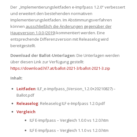
Der „Implementierungsleitfaden e-Impfpass 1.2.0“ verbessert
und erweitert den bestehenden normativen
Implementierungsleitfaden. Im Abstimmungsverfahren
können
ausschließlich die Änderungen gegenüber der
Haupversion 1.0.0 (2019)
kommentiert werden. Eine
entsprechende Differenzversion mit Releaselog wird
bereitgestellt.
Download der Ballot-Unterlagen
: Die Unterlagen werden
über diesen Link zur Verfügung gestellt:
https://download.hl7.at/ballot-2021-3/ballot-2021-3.zip
Inhalt
:
Leitfaden
: ILF_e-Impfpass_(Version_1.2.0+20210827) –
Ballot.pdf
Releaselog
: Releaselog ILF e-Impfpass 1.2.0.pdf
Vergleich
ILF E-Impfpass – Vergleich 1.0.0 vs 1.2.0.htm
ILF E-Impfpass – Vergleich 1.1.0 vs 1.2.0.htm