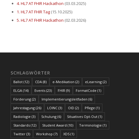
4. HL7 AT FHIR Hackathon
(03.03.2025)
1. HL7 AT FHIR Tag
(15.10.2025)
5. HL7 AT FHIR Hackathon
(02.03.2026)
SCHLAGWÖRTER
Ballot
(12)
CDA
(8)
e-Medikation
(2)
eLearning
(2)
ELGA
(14)
Events
(23)
FHIR
(9)
FormatCode
(1)
Förderung
(2)
Implementierungsleitfaden
(6)
Jahrestagung
(26)
LOINC
(3)
OID
(2)
Pflege
(1)
Radiologie
(3)
Schulung
(6)
Situatives Opt-Out
(1)
Standards
(12)
Student Award
(10)
Terminologie
(1)
Twitter
(3)
Workshop
(7)
XDS
(1)