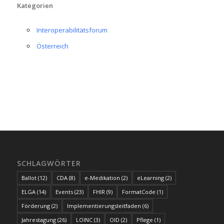
Kategorien
Interoperabilitätsforum
Österreich
SCHLAGWÖRTER
Ballot
(12)
CDA
(8)
e-Medikation
(2)
eLearning
(2)
ELGA
(14)
Events
(23)
FHIR
(9)
FormatCode
(1)
Förderung
(2)
Implementierungsleitfaden
(6)
Jahrestagung
(26)
LOINC
(3)
OID
(2)
Pflege
(1)