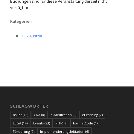
Buchungen sind für diese Veranstaltung derzeit nicht
verfügbar.
Kategorien
HL7 Austria
SCHLAGWÖRTER
Ballot
(12)
CDA
(8)
e-Medikation
(2)
eLearning
(2)
ELGA
(14)
Events
(23)
FHIR
(9)
FormatCode
(1)
Förderung
(2)
Implementierungsleitfaden
(6)