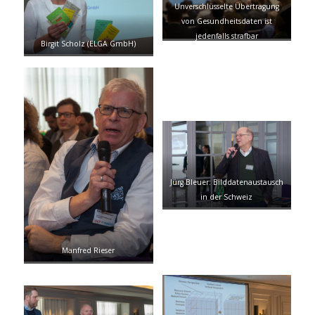
Unverschlüsselte Übertragung
von Gesundheitsdaten ist
jedenfalls strafbar
Birgit Scholz (ELGA GmbH)
Jürg Bleuer: Bilddatenaustausch
in der Schweiz
Manfred Rieser