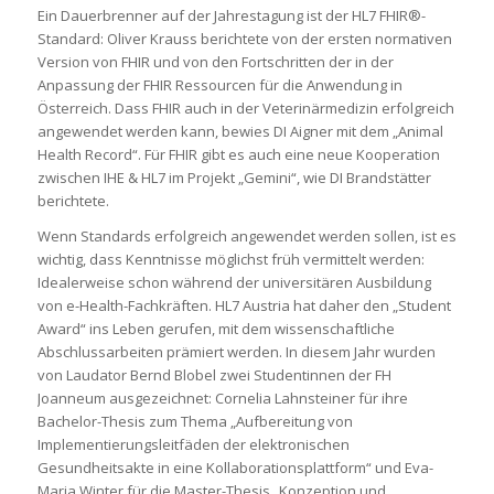
Ein Dauerbrenner auf der Jahrestagung ist der HL7 FHIR®-
Standard: Oliver Krauss berichtete von der ersten normativen
Version von FHIR und von den Fortschritten der in der
Anpassung der FHIR Ressourcen für die Anwendung in
Österreich. Dass FHIR auch in der Veterinärmedizin erfolgreich
angewendet werden kann, bewies DI Aigner mit dem „Animal
Health Record“. Für FHIR gibt es auch eine neue Kooperation
zwischen IHE & HL7 im Projekt „Gemini“, wie DI Brandstätter
berichtete.
Wenn Standards erfolgreich angewendet werden sollen, ist es
wichtig, dass Kenntnisse möglichst früh vermittelt werden:
Idealerweise schon während der universitären Ausbildung
von e-Health-Fachkräften. HL7 Austria hat daher den „Student
Award“ ins Leben gerufen, mit dem wissenschaftliche
Abschlussarbeiten prämiert werden. In diesem Jahr wurden
von Laudator Bernd Blobel zwei Studentinnen der FH
Joanneum ausgezeichnet: Cornelia Lahnsteiner für ihre
Bachelor-Thesis zum Thema „Aufbereitung von
Implementierungsleitfäden der elektronischen
Gesundheitsakte in eine Kollaborationsplattform“ und Eva-
Maria Winter für die Master-Thesis „Konzeption und