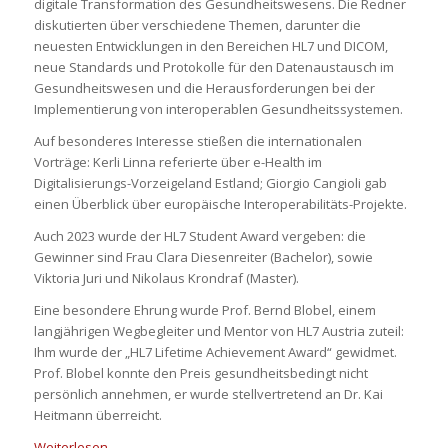
digitale Transformation des Gesundheitswesens. Die Redner
diskutierten über verschiedene Themen, darunter die
neuesten Entwicklungen in den Bereichen HL7 und DICOM,
neue Standards und Protokolle für den Datenaustausch im
Gesundheitswesen und die Herausforderungen bei der
Implementierung von interoperablen Gesundheitssystemen.
Auf besonderes Interesse stießen die internationalen
Vorträge: Kerli Linna referierte über e-Health im
Digitalisierungs-Vorzeigeland Estland; Giorgio Cangioli gab
einen Überblick über europäische Interoperabilitäts-Projekte.
Auch 2023 wurde der HL7 Student Award vergeben: die
Gewinner sind Frau Clara Diesenreiter (Bachelor), sowie
Viktoria Juri und Nikolaus Krondraf (Master).
Eine besondere Ehrung wurde Prof. Bernd Blobel, einem
langjährigen Wegbegleiter und Mentor von HL7 Austria zuteil:
Ihm wurde der „HL7 Lifetime Achievement Award“ gewidmet.
Prof. Blobel konnte den Preis gesundheitsbedingt nicht
persönlich annehmen, er wurde stellvertretend an Dr. Kai
Heitmann überreicht.
Weiterlesen
→