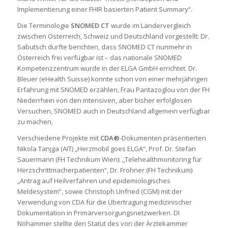
Implementierung einer FHIR basierten Patient Summary“.
Die Terminologie
SNOMED CT
wurde im Ländervergleich
zwischen Österreich, Schweiz und Deutschland vorgestellt: Dr.
Sabutsch durfte berichten, dass SNOMED CT nunmehr in
Österreich frei verfügbar ist – das nationale SNOMED
Kompetenzzentrum wurde in der ELGA GmbH errichtet. Dr.
Bleuer (eHealth Suisse) konnte schon von einer mehrjährigen
Erfahrung mit SNOMED erzählen, Frau Pantazoglou von der FH
Niederrhein von den intensiven, aber bisher erfolglosen
Versuchen, SNOMED auch in Deutschland allgemein verfügbar
zu machen.
Verschiedene Projekte mit
CDA®
-Dokumenten präsentierten
Nikola Tanjga (AIT) „Herzmobil goes ELGA“, Prof. Dr. Stefan
Sauermann (FH Technikum Wien): „Telehealthmonitoring für
Herzschrittmacherpatienten“, Dr. Frohner (FH Technikum)
„Antrag auf Heilverfahren und epidemiologisches
Meldesystem“, sowie Christoph Unfried (CGM) mit der
Verwendung von CDA für die Übertragung medizinischer
Dokumentation in Primärversorgungsnetzwerken. DI
Nöhammer stellte den Statut des von der Ärztekammer