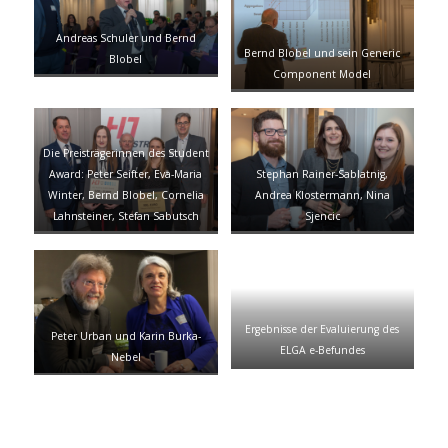
Andreas Schuler und Bernd
Bernd Blobel und sein Generic
Blobel
Component Model
Die Preisträgerinnen des Student
Award: Peter Seifter, Eva-Maria
Stephan Rainer-Sablatnig,
Winter, Bernd Blobel, Cornelia
Andrea Klostermann, Nina
Lahnsteiner, Stefan Sabutsch
Sjencic
Ergebnisse der Evaluierung des
Peter Urban und Karin Burka-
ELGA e-Befundes
Nebel