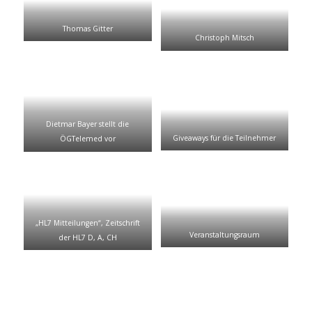
Thomas Gitter
Christoph Mitsch
Dietmar Bayer stellt die
Giveaways für die Teilnehmer
ÖGTelemed vor
„HL7 Mitteilungen“, Zeitschrift
Veranstaltungsraum
der HL7 D, A, CH