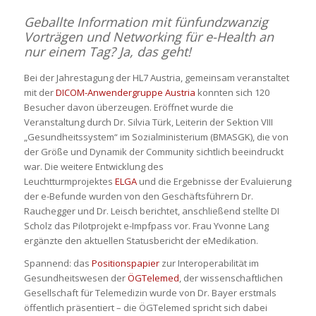
Geballte Information mit fünfundzwanzig
Vorträgen und Networking für e-Health an
nur einem Tag? Ja, das geht!
Bei der Jahrestagung der HL7 Austria, gemeinsam veranstaltet
mit der
DICOM-Anwendergruppe Austria
konnten sich 120
Besucher davon überzeugen. Eröffnet wurde die
Veranstaltung durch Dr. Silvia Türk, Leiterin der Sektion VIII
„Gesundheitssystem“ im Sozialministerium (BMASGK), die von
der Größe und Dynamik der Community sichtlich beeindruckt
war. Die weitere Entwicklung des
Leuchtturmprojektes
ELGA
und die Ergebnisse der Evaluierung
der e-Befunde wurden von den Geschäftsführern Dr.
Rauchegger und Dr. Leisch berichtet, anschließend stellte DI
Scholz das Pilotprojekt e-Impfpass vor. Frau Yvonne Lang
ergänzte den aktuellen Statusbericht der eMedikation.
Spannend: das
Positionspapier
zur Interoperabilität im
Gesundheitswesen der
ÖGTelemed
, der wissenschaftlichen
Gesellschaft für Telemedizin wurde von Dr. Bayer erstmals
öffentlich präsentiert – die ÖGTelemed spricht sich dabei