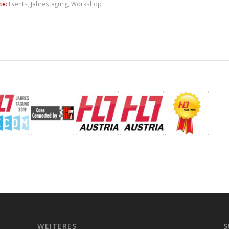
te:
Events
,
Jahrestagung
,
Workshop
WEITERES
S