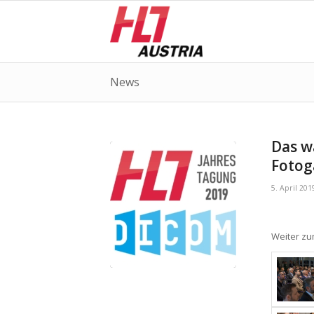
News
Das w
Fotog
5. April 201
Weiter z