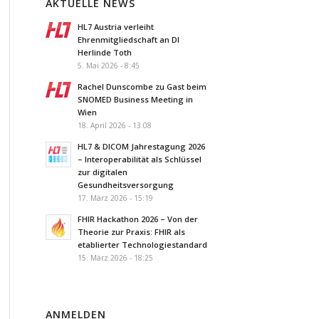
AKTUELLE NEWS
HL7 Austria verleiht
Ehrenmitgliedschaft an DI
Herlinde Toth
5. Mai 2026 - 8:45
Rachel Dunscombe zu Gast beim
SNOMED Business Meeting in
Wien
18. April 2026 - 13:08
HL7 & DICOM Jahrestagung 2026
– Interoperabilität als Schlüssel
zur digitalen
Gesundheitsversorgung
17. März 2026 - 15:19
FHIR Hackathon 2026 – Von der
Theorie zur Praxis: FHIR als
etablierter Technologiestandard
15. März 2026 - 18:25
ANMELDEN