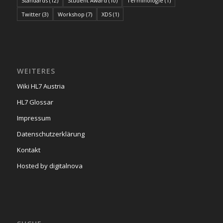
Standards
(12)
Student Award
(10)
Terminologie
(1)
Twitter
(3)
Workshop
(7)
XDS
(1)
WEITERES
Wiki HL7 Austria
HL7 Glossar
Impressum
Datenschutzerklärung
Kontakt
Hosted by digitalnova