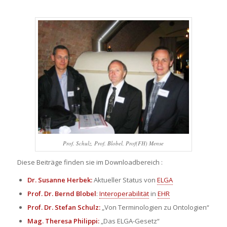
Prof. Schulz, Prof. Blobel, Prof(FH) Mense
Diese Beiträge finden sie im Downloadbereich :
Dr. Susanne Herbek:
Aktueller Status von
ELGA
Prof. Dr. Bernd Blobel
:
Interoperabilität
in
EHR
Prof. Dr. Stefan Schulz:
„Von Terminologien zu Ontologien“
Mag. Theresa Philippi:
„Das ELGA-Gesetz“