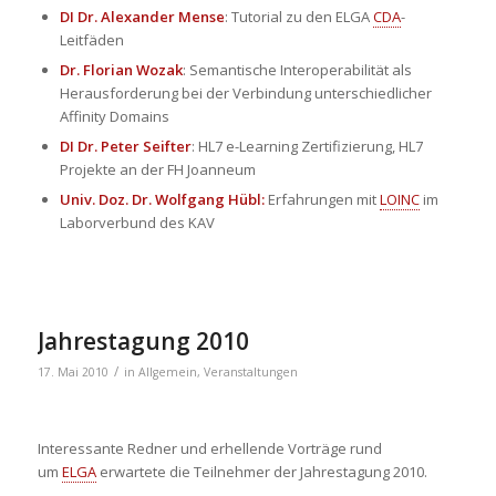
DI Dr. Alexander Mense
: Tutorial zu den ELGA
CDA
-
Leitfäden
Dr. Florian Wozak
: Semantische Interoperabilität als
Herausforderung bei der Verbindung unterschiedlicher
Affinity Domains
DI Dr. Peter Seifter
: HL7 e-Learning Zertifizierung, HL7
Projekte an der FH Joanneum
Univ. Doz. Dr. Wolfgang Hübl:
Erfahrungen mit
LOINC
im
Laborverbund des KAV
Jahrestagung 2010
/
17. Mai 2010
in
Allgemein
,
Veranstaltungen
Interessante Redner und erhellende Vorträge rund
um
ELGA
erwartete die Teilnehmer der Jahrestagung 2010.