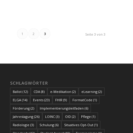
1
2
3
Seite 3 von 3
SCHLAGWÖRTER
Ballot
(12)
CDA
(8)
e-Medikation
(2)
eLearning
(2)
ELGA
(14)
Events
(23)
FHIR
(9)
FormatCode
(1)
Förderung
(2)
Implementierungsleitfaden
(6)
Jahrestagung
(26)
LOINC
(3)
OID
(2)
Pflege
(1)
Radiologie
(3)
Schulung
(6)
Situatives Opt-Out
(1)