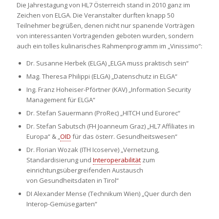
Die Jahrestagung von HL7 Österreich stand in 2010 ganz im
Zeichen von ELGA. Die Veranstalter durften knapp 50
Teilnehmer begrüßen, denen nicht nur spanende Vorträgen
von interessanten Vortragenden geboten wurden, sondern
auch ein tolles kulinarisches Rahmenprogramm im „Vinissimo“:
Dr. Susanne Herbek (ELGA) „ELGA muss praktisch sein“
Mag. Theresa Philippi (ELGA) „Datenschutz in ELGA“
Ing. Franz Hoheiser-Pförtner (KAV) „Information Security
Management für ELGA“
Dr. Stefan Sauermann (ProRec) „HITCH und Eurorec“
Dr. Stefan Sabutsch (FH Joanneum Graz) „HL7 Affiliates in
Europa“ & „
OID
für das österr. Gesundheitswesen“
Dr. Florian Wozak (ITH Icoserve) „Vernetzung,
Standardisierung und
Interoperabilität
zum
einrichtungsübergreifenden Austausch
von Gesundheitsdaten in Tirol“
DI Alexander Mense (Technikum Wien) „Quer durch den
Interop-Gemüsegarten“