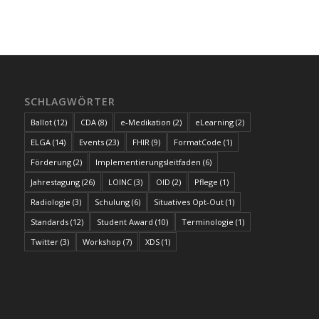
SCHLAGWÖRTER
Ballot
(12)
CDA
(8)
e-Medikation
(2)
eLearning
(2)
ELGA
(14)
Events
(23)
FHIR
(9)
FormatCode
(1)
Förderung
(2)
Implementierungsleitfaden
(6)
Jahrestagung
(26)
LOINC
(3)
OID
(2)
Pflege
(1)
Radiologie
(3)
Schulung
(6)
Situatives Opt-Out
(1)
Standards
(12)
Student Award
(10)
Terminologie
(1)
Twitter
(3)
Workshop
(7)
XDS
(1)