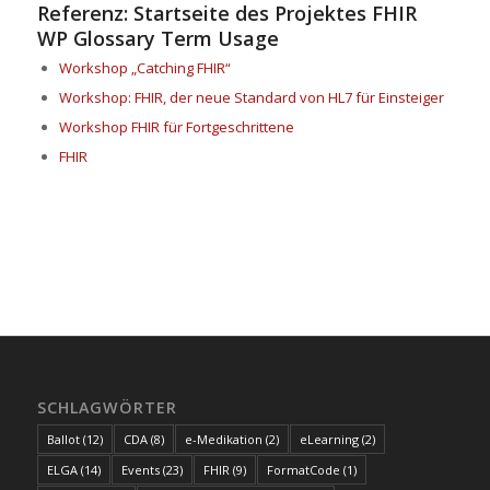
Referenz:
Startseite des Projektes FHIR
WP Glossary Term Usage
Workshop „Catching FHIR“
Workshop: FHIR, der neue Standard von HL7 für Einsteiger
Workshop FHIR für Fortgeschrittene
FHIR
SCHLAGWÖRTER
Ballot
(12)
CDA
(8)
e-Medikation
(2)
eLearning
(2)
ELGA
(14)
Events
(23)
FHIR
(9)
FormatCode
(1)