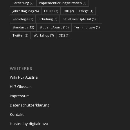
Förderung
(2)
Implementierungsleitfaden
(6)
Jahrestagung
(26)
LOINC
(3)
OID
(2)
Pflege
(1)
Radiologie
(3)
Schulung
(6)
Situatives Opt-Out
(1)
Standards
(12)
Student Award
(10)
Terminologie
(1)
Twitter
(3)
Workshop
(7)
XDS
(1)
WEITERES
Wiki HL7 Austria
HL7 Glossar
Impressum
Datenschutzerklärung
Kontakt
Hosted by digitalnova