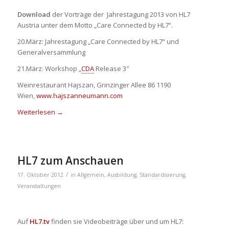
Download
der Vorträge der Jahrestagung 2013 von HL7
Austria unter dem Motto „Care Connected by HL7“.
20.März: Jahrestagung „Care Connected by HL7“ und
Generalversammlung
21.März: Workshop „
CDA
Release 3″
Weinrestaurant Hajszan, Grinzinger Allee 86 1190
Wien,
www.hajszanneumann.com
Weiterlesen
→
HL7 zum Anschauen
/
17. Oktober 2012
in
Allgemein
,
Ausbildung
,
Standardisierung
,
Veranstaltungen
Auf
HL7.tv
finden sie Videobeiträge über und um HL7: