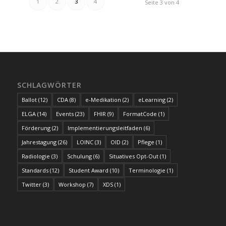
1
2
3
4
Seite 3 von 4
SCHLAGWÖRTER
Ballot
(12)
CDA
(8)
e-Medikation
(2)
eLearning
(2)
ELGA
(14)
Events
(23)
FHIR
(9)
FormatCode
(1)
Förderung
(2)
Implementierungsleitfaden
(6)
Jahrestagung
(26)
LOINC
(3)
OID
(2)
Pflege
(1)
Radiologie
(3)
Schulung
(6)
Situatives Opt-Out
(1)
Standards
(12)
Student Award
(10)
Terminologie
(1)
Twitter
(3)
Workshop
(7)
XDS
(1)