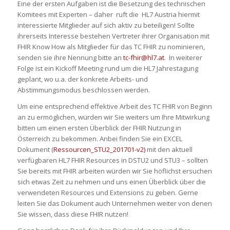
Eine der ersten Aufgaben ist die Besetzung des technischen
Komitees mit Experten – daher ruft die HL7 Austria hiermit
interessierte Mitglieder auf sich aktiv zu beteiligen! Sollte
ihrerseits Interesse bestehen Vertreter ihrer Organisation mit
FHIR Know How als Mitglieder für das TC FHIR zu nominieren,
senden sie ihre Nennung bitte an
tc-fhir@hl7.at
. In weiterer
Folge ist ein Kickoff Meeting rund um die HL7 Jahrestagung
geplant, wo u.a. der konkrete Arbeits- und
Abstimmungsmodus beschlossen werden.
Um eine entsprechend effektive Arbeit des TC FHIR von Beginn
an zu ermöglichen, würden wir Sie weiters um Ihre Mitwirkung
bitten um einen ersten Überblick der FHIR Nutzung in
Österreich zu bekommen. Anbei finden Sie ein EXCEL
Dokument (
Ressourcen_STU2_201701-v2)
mit den aktuell
verfügbaren HL7 FHIR Resources in DSTU2 und STU3 – sollten
Sie bereits mit FHIR arbeiten würden wir Sie höflichst ersuchen
sich etwas Zeit zu nehmen und uns einen Überblick über die
verwendeten Resources und Extensions zu geben. Gerne
leiten Sie das Dokument auch Unternehmen weiter von denen
Sie wissen, dass diese FHIR nutzen!