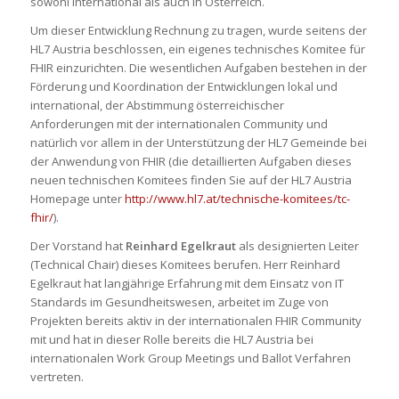
sowohl international als auch in Österreich.
Um dieser Entwicklung Rechnung zu tragen, wurde seitens der
HL7 Austria beschlossen, ein eigenes technisches Komitee für
FHIR einzurichten. Die wesentlichen Aufgaben bestehen in der
Förderung und Koordination der Entwicklungen lokal und
international, der Abstimmung österreichischer
Anforderungen mit der internationalen Community und
natürlich vor allem in der Unterstützung der HL7 Gemeinde bei
der Anwendung von FHIR (die detaillierten Aufgaben dieses
neuen technischen Komitees finden Sie auf der HL7 Austria
Homepage unter
http://www.hl7.at/technische-komitees/tc-
fhir/
).
Der Vorstand hat
Reinhard Egelkraut
als designierten Leiter
(Technical Chair) dieses Komitees berufen. Herr Reinhard
Egelkraut hat langjährige Erfahrung mit dem Einsatz von IT
Standards im Gesundheitswesen, arbeitet im Zuge von
Projekten bereits aktiv in der internationalen FHIR Community
mit und hat in dieser Rolle bereits die HL7 Austria bei
internationalen Work Group Meetings und Ballot Verfahren
vertreten.