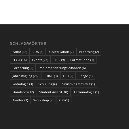
SCHLAGWÖRTER
Ballot
(12)
CDA
(8)
e-Medikation
(2)
eLearning
(2)
ELGA
(14)
Events
(23)
FHIR
(9)
FormatCode
(1)
Förderung
(2)
Implementierungsleitfaden
(6)
Jahrestagung
(26)
LOINC
(3)
OID
(2)
Pflege
(1)
Radiologie
(3)
Schulung
(6)
Situatives Opt-Out
(1)
Standards
(12)
Student Award
(10)
Terminologie
(1)
Twitter
(3)
Workshop
(7)
XDS
(1)