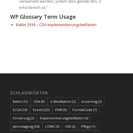
verwendet werden, sofern dies gemäß Abs. 2
erforderlich ist.“
WP Glossary Term Usage
Ballot 2016 – CDA Implementierungsleitfäden
SCHLAGWÖRTER
Ballot
(12)
CDA
(8)
e-Medikation
(2)
eLearning
(2)
ELGA
(14)
Events
(23)
FHIR
(9)
FormatCode
(1)
Förderung
(2)
Implementierungsleitfaden
(6)
Jahrestagung
(26)
LOINC
(3)
OID
(2)
Pflege
(1)